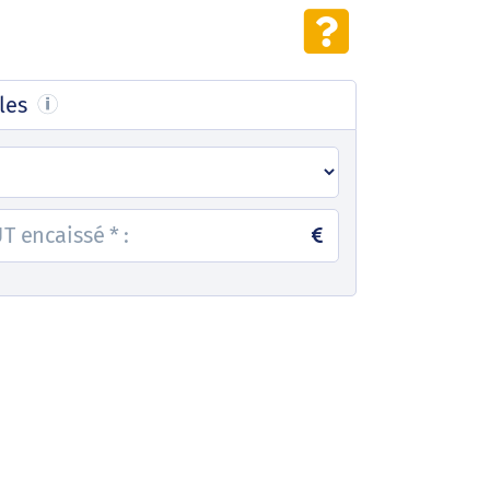
les
RUT encaissé
*
: