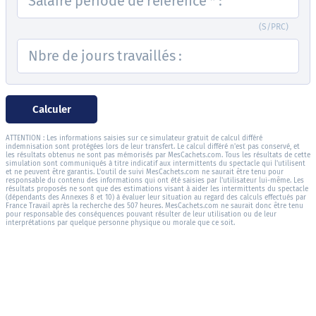
Salaire période de référence
*
:
(S/PRC)
Nbre de jours travaillés :
Calculer
ATTENTION : Les informations saisies sur ce simulateur gratuit de calcul différé
indemnisation sont protégées lors de leur transfert. Le calcul différé n'est pas conservé, et
les résultats obtenus ne sont pas mémorisés par MesCachets.com. Tous les résultats de cette
simulation sont communiqués à titre indicatif aux intermittents du spectacle qui l'utilisent
et ne peuvent être garantis. L'outil de suivi MesCachets.com ne saurait être tenu pour
responsable du contenu des informations qui ont été saisies par l'utilisateur lui-même. Les
résultats proposés ne sont que des estimations visant à aider les intermittents du spectacle
(dépendants des Annexes 8 et 10) à évaluer leur situation au regard des calculs effectués par
France Travail après la recherche des 507 heures. MesCachets.com ne saurait donc être tenu
pour responsable des conséquences pouvant résulter de leur utilisation ou de leur
interprétations par quelque personne physique ou morale que ce soit.